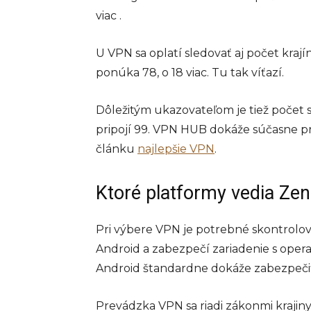
viac .
U VPN sa oplatí sledovať aj počet kra
ponúka 78, o 18 viac. Tu tak víťazí.
Dôležitým ukazovateľom je tiež počet 
pripojí 99. VPN HUB dokáže súčasne prip
článku
najlepšie VPN
.
Ktoré platformy vedia Ze
Pri výbere VPN je potrebné skontrolo
Android a zabezpečí zariadenie s ope
Android štandardne dokáže zabezpeči
Prevádzka VPN sa riadi zákonmi krajiny, 