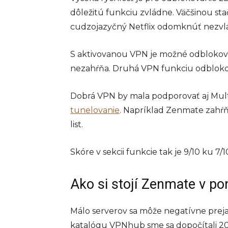
dôležitú funkciu zvládne. Väčšinou sta
cudzojazyčný Netflix odomknúť nezvl
S aktivovanou VPN je možné odblokov
nezahŕňa. Druhá VPN funkciu odbloko
Dobrá VPN by mala podporovať aj Mul
tunelovanie
. Napríklad Zenmate zahŕ
list.
Skóre v sekcii funkcie tak je 9/10 ku 7/1
Ako si stojí Zenmate v po
Málo serverov sa môže negatívne prejav
katalógu VPNhub sme sa dopočítali 20