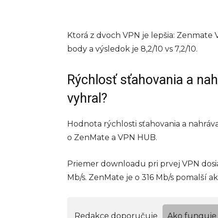
Ktorá z dvoch VPN je lepšia: Zenmate 
body a výsledok je 8,2/10 vs 7,2/10.
Rýchlosť sťahovania a na
vyhral?
Hodnota rýchlosti sťahovania a nahrávan
o ZenMate a VPN HUB.
Priemer downloadu pri prvej VPN dosi
Mb/s. ZenMate je o 316 Mb/s pomalší 
Redakce doporučuje
Ako funguje 