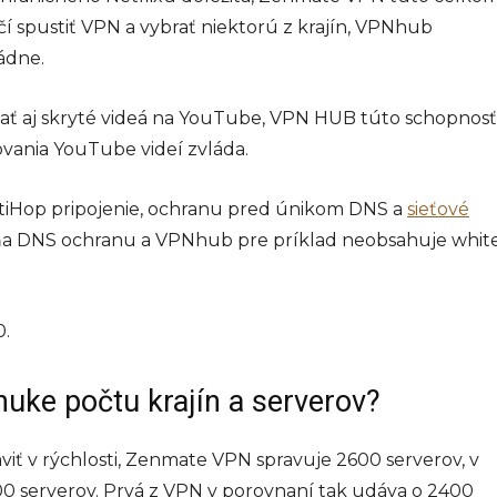
čí spustiť VPN a vybrať niektorú z krajín, VPNhub
ádne.
ať aj skryté videá na YouTube, VPN HUB túto schopnosť
vania YouTube videí zvláda.
tiHop pripojenie, ochranu pred únikom DNS a
sieťové
ňa DNS ochranu a VPNhub pre príklad neobsahuje whit
0.
nuke počtu krajín a serverov?
iť v rýchlosti, Zenmate VPN spravuje 2600 serverov, v
0 serverov. Prvá z VPN v porovnaní tak udáva o 2400