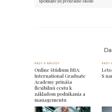
spoznajte jej prekrásne okolie
Dal
RADY A NÁVODY
RADY 
Online štúdium BBA:
Leto
International Graduate
S na
Academy prináša
flexibilnú cestu k
základom podnikania a
managementu