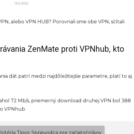
16.9.2022
VPN, alebo VPN HUB? Porovnali sme obe VPN, sčítali
hrávania ZenMate proti VPNhub, kto
ia dát patrí medzi najdôležitejšie parametre, platí to aj
ahol 72 Mb/s, priemerný download druhej VPN bol 388
ako VPNhub.
lotéria Tipos: Sprievodca pre začiatočníkov