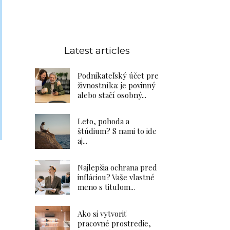
Latest articles
Podnikateľský účet pre
živnostníka: je povinný
alebo stačí osobný...
Leto, pohoda a
štúdium? S nami to ide
aj...
Najlepšia ochrana pred
:
infláciou? Vaše vlastné
meno s titulom...
Ako si vytvoriť
pracovné prostredie,