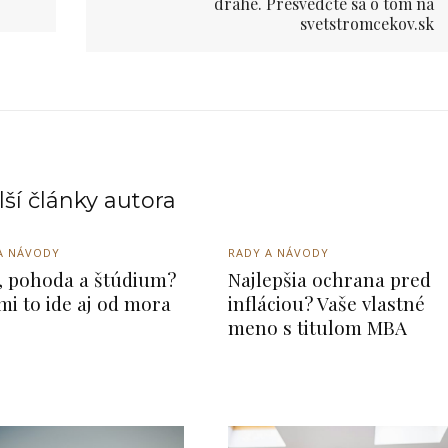
drahé. Presvedčte sa o tom na
svetstromcekov.sk
ší články autora
A NÁVODY
RADY A NÁVODY
, pohoda a štúdium?
Najlepšia ochrana pred
mi to ide aj od mora
infláciou? Vaše vlastné
meno s titulom MBA