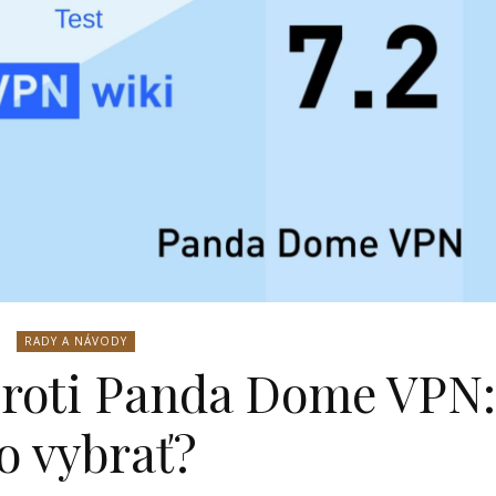
RADY A NÁVODY
proti Panda Dome VPN
o vybrať?