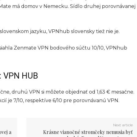
nMate má domov v Nemecku. Sídlo druhej porovnávanej
lovenskom jazyku, VPNhub slovensky tiež nie je.
osiahla Zenmate VPN bodového súčtu 10/10, VPNhub
 : VPN HUB
ne, druhú VPN si môžete objednať od 1,63 € mesačne.
í je 7/10, respektíve 6/10 pre porovnávanú VPN.
Next article
vej a
Krásne vianočné stromčeky nemusia byť