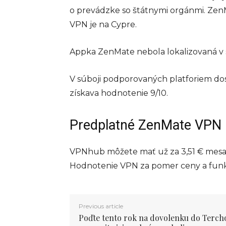
o prevádzke so štátnymi orgánmi. Ze
VPN je na Cypre.
Appka ZenMate nebola lokalizovaná v s
V súboji podporovaných platforiem d
získava hodnotenie 9/10.
Predplatné ZenMate VPN
VPNhub môžete mať už za 3,51 € mesač
Hodnotenie VPN za pomer ceny a funkci
Previous article
Poďte tento rok na dovolenku do Tercho