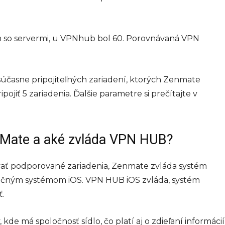
jín so servermi, u VPNhub bol 60. Porovnávaná VPN
súčasne pripojiteľných zariadení, ktorých Zenmate
ojiť 5 zariadenia. Ďalšie parametre si prečítajte v
nMate a aké zvláda VPN HUB?
vať podporované zariadenia, Zenmate zvláda systém
račným systémom iOS. VPN HUB iOS zvláda, systém
ť.
kde má spoločnosť sídlo, čo platí aj o zdieľaní informácií