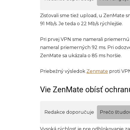
Zisťovali sme tiež upload, u ZenMate 
91 Mb/s. Je teda o 22 Mb/s rýchlejšie.
Pri prvej VPN sme namerali priemernú
nameral priemerných 92 ms. Pri odozve 
ZenMate sa ukázala o 85 ms horšie.
Priebežný výsledok
Zenmate
proti VPN
Vie ZenMate obísť ochranu
Redakce doporučuje
Prečo študo
Vysoká rýchlosť je pre odblokovanie z