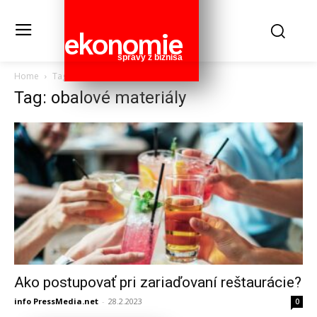
ekonomie
správy z biznisa
Home
Tags
Obalové materiály
Tag: obalové materiály
Ako postupovať pri zariaďovaní reštaurácie?
info PressMedia.net
-
28.2.2023
0