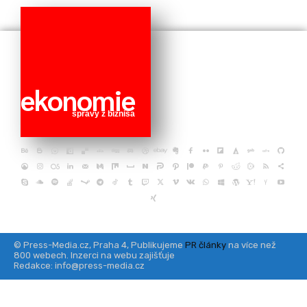
ekonomie
správy z biznisa
© Press-Media.cz, Praha 4, Publikujeme
PR články
na více než
800 webech. Inzerci na webu zajišťuje
Redakce: info@press-media.cz