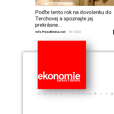
Poďte tento rok na dovolenku do
Terchovej a spoznajte jej
prekrásne...
info PressMedia.net
-
30.5.2022
ekonomie
správy z biznisa