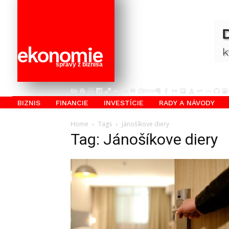
ekonomie
správy z biznisa
BIZNIS
FINANCIE
INVESTÍCIE
RADY A NÁVODY
Home
Tags
Jánošíkove diery
Tag: Jánošíkove diery