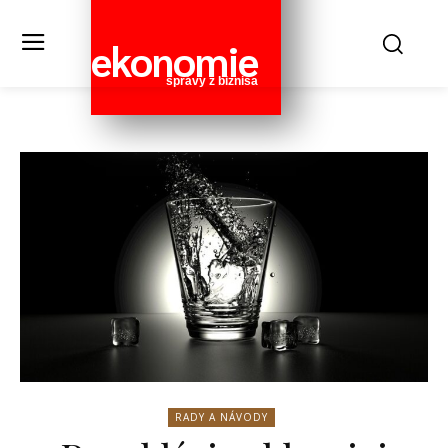
ekonomie
správy z biznisa
RADY A NÁVODY