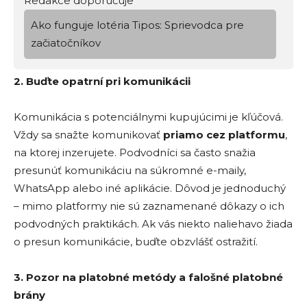
Redakce doporučuje
Ako funguje lotéria Tipos: Sprievodca pre
začiatočníkov
2. Buďte opatrní pri komunikácii
Komunikácia s potenciálnymi kupujúcimi je kľúčová.
Vždy sa snažte komunikovať
priamo cez platformu
,
na ktorej inzerujete. Podvodníci sa často snažia
presunúť komunikáciu na súkromné e-maily,
WhatsApp alebo iné aplikácie. Dôvod je jednoduchý
– mimo platformy nie sú zaznamenané dôkazy o ich
podvodných praktikách. Ak vás niekto naliehavo žiada
o presun komunikácie, buďte obzvlášť ostražití.
3. Pozor na platobn
é
met
ó
dy a falošn
é
platobn
é
brány