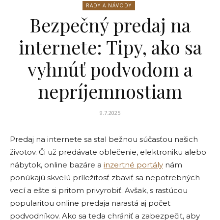
RADY A NÁVODY
Bezpečný predaj na
internete: Tipy, ako sa
vyhnúť podvodom a
nepríjemnostiam
9.7.2025
Predaj na internete sa stal bežnou súčasťou našich
životov. Či už predávate oblečenie, elektroniku alebo
nábytok, online bazáre a
inzertn
é
portá
ly
nám
ponúkajú skvelú príležitosť zbaviť sa nepotrebných
vecí a ešte si pritom privyrobiť. Avšak, s rastúcou
popularitou online predaja narastá aj počet
podvodníkov. Ako sa teda chrániť a zabezpečiť, aby