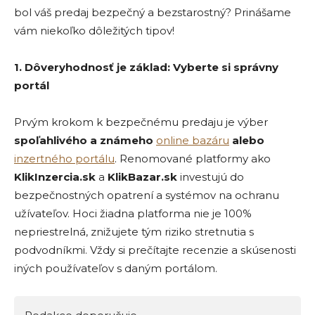
bol váš predaj bezpečný a bezstarostný? Prinášame
vám niekoľko dôležitých tipov!
1. Dôveryhodnosť je základ: Vyberte si správny
portál
Prvým krokom k bezpečnému predaju je výber
spoľahliv
é
ho a známeho
online baz
áru
alebo
inzertn
é
ho portálu
. Renomované platformy ako
KlikInzercia.sk
a
KlikBazar.sk
investujú do
bezpečnostných opatrení a systémov na ochranu
užívateľov. Hoci žiadna platforma nie je 100%
nepriestrelná, znižujete tým riziko stretnutia s
podvodníkmi. Vždy si prečítajte recenzie a skúsenosti
iných používateľov s daným portálom.