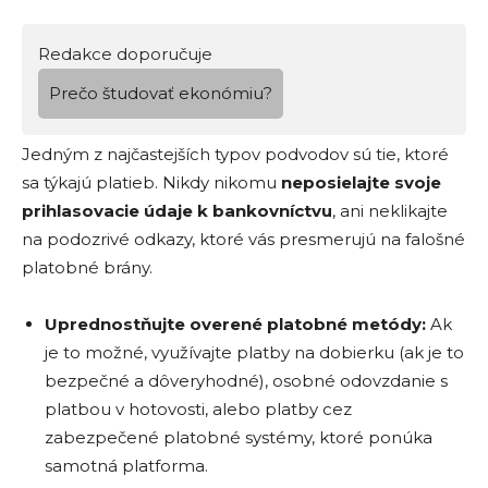
Redakce doporučuje
Prečo študovať ekonómiu?
Jedným z najčastejších typov podvodov sú tie, ktoré
sa týkajú platieb. Nikdy nikomu
neposielajte svoje
prihlasovacie údaje k bankovníctvu
, ani neklikajte
na podozrivé odkazy, ktoré vás presmerujú na falošné
platobné brány.
Uprednostňujte overen
é
platobn
é
met
ó
dy:
Ak
je to možné, využívajte platby na dobierku (ak je to
bezpečné a dôveryhodné), osobné odovzdanie s
platbou v hotovosti, alebo platby cez
zabezpečené platobné systémy, ktoré ponúka
samotná platforma.