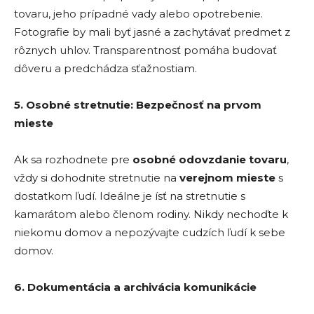
tovaru, jeho prípadné vady alebo opotrebenie.
Fotografie by mali byť jasné a zachytávať predmet z
rôznych uhlov. Transparentnosť pomáha budovať
dôveru a predchádza sťažnostiam.
5. Osobn
é
stretnutie: Bezpečnosť na prvom
mieste
Ak sa rozhodnete pre
osobn
é
odovzdanie tovaru
,
vždy si dohodnite stretnutie na
verejnom mieste
s
dostatkom ľudí. Ideálne je ísť na stretnutie s
kamarátom alebo členom rodiny. Nikdy nechoďte k
niekomu domov a nepozývajte cudzích ľudí k sebe
domov.
6. Dokumentá
cia a archiv
ácia komunikácie