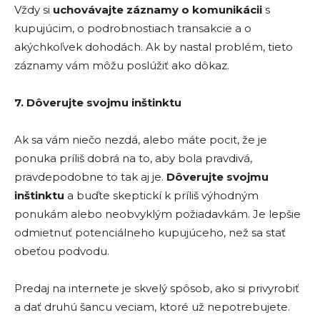
Vždy si
uchovávajte záznamy o komunikácii
s
kupujúcim, o podrobnostiach transakcie a o
akýchkoľvek dohodách. Ak by nastal problém, tieto
záznamy vám môžu poslúžiť ako dôkaz.
7. Dôverujte svojmu inš
tinktu
Ak sa vám niečo nezdá, alebo máte pocit, že je
ponuka príliš dobrá na to, aby bola pravdivá,
pravdepodobne to tak aj je.
Dôverujte svojmu
inš
tinktu
a buďte skeptickí k príliš výhodným
ponukám alebo neobvyklým požiadavkám. Je lepšie
odmietnuť potenciálneho kupujúceho, než sa stať
obeťou podvodu.
Predaj na internete je skvelý spôsob, ako si privyrobiť
a dať druhú šancu veciam, ktoré už nepotrebujete.