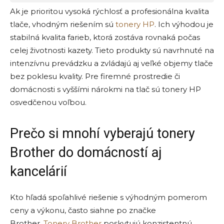
Ak je prioritou vysoká rýchlosť a profesionálna kvalita
tlače, vhodným riešením sú
tonery HP
. Ich výhodou je
stabilná kvalita farieb, ktorá zostáva rovnaká počas
celej životnosti kazety. Tieto produkty sú navrhnuté na
intenzívnu prevádzku a zvládajú aj veľké objemy tlače
bez poklesu kvality. Pre firemné prostredie či
domácnosti s vyššími nárokmi na tlač sú tonery HP
osvedčenou voľbou.
Prečo si mnohí vyberajú tonery
Brother do domácností aj
kancelárií
Kto hľadá spoľahlivé riešenie s výhodným pomerom
ceny a výkonu, často siahne po značke
Brother.
Tonery Brother
poskytujú konzistentnú