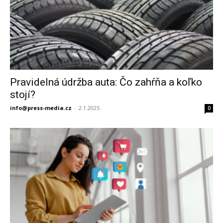
Pravidelná údržba auta: Čo zahŕňa a koľko
stojí?
info@press-media.cz
-
2.1.2025
0