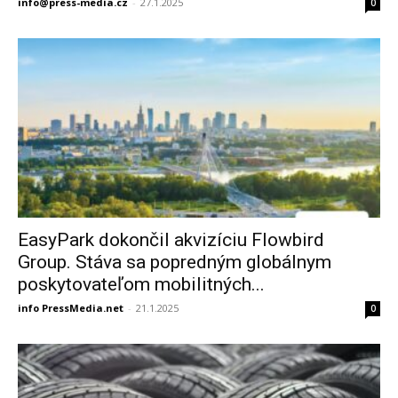
info@press-media.cz
-
27.1.2025
0
EasyPark dokončil akvizíciu Flowbird
Group. Stáva sa popredným globálnym
poskytovateľom mobilitných...
info PressMedia.net
-
21.1.2025
0