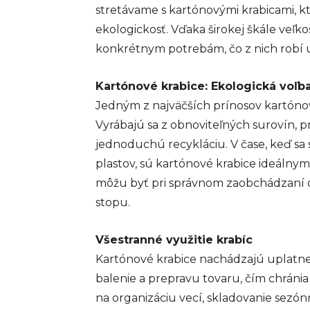
stretávame s kartónovými krabicami, k
ekologickosť. Vďaka širokej škále veľko
konkrétnym potrebám, čo z nich robí un
Kartónové krabice: Ekologická voľb
Jedným z najväčších prínosov kartónov
Vyrábajú sa z obnoviteľných surovín, 
jednoduchú recykláciu. V čase, keď sa
plastov, sú kartónové krabice ideálnym
môžu byť pri správnom zaobchádzaní op
stopu.
Všestranné využitie krabíc
Kartónové krabice nachádzajú uplatneni
balenie a prepravu tovaru, čím chrán
na organizáciu vecí, skladovanie sezón