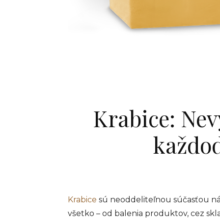
Krabice: Ne
každo
Krabice
sú neoddeliteľnou súčasťou n
všetko – od balenia produktov, cez skla