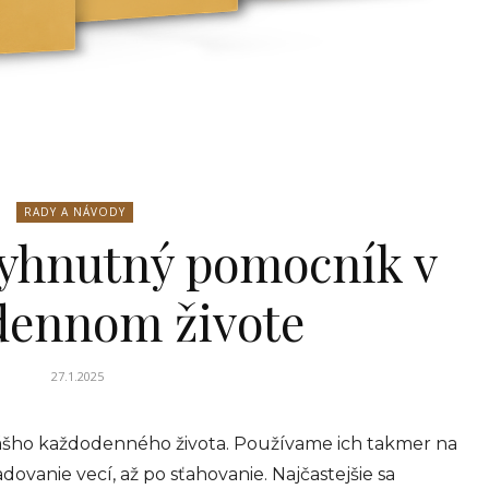
RADY A NÁVODY
vyhnutný pomocník v
dennom živote
27.1.2025
ášho každodenného života. Používame ich takmer na
dovanie vecí, až po sťahovanie. Najčastejšie sa