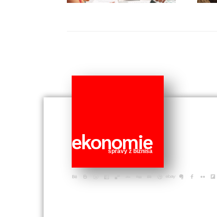
ekonomie
správy z biznisa