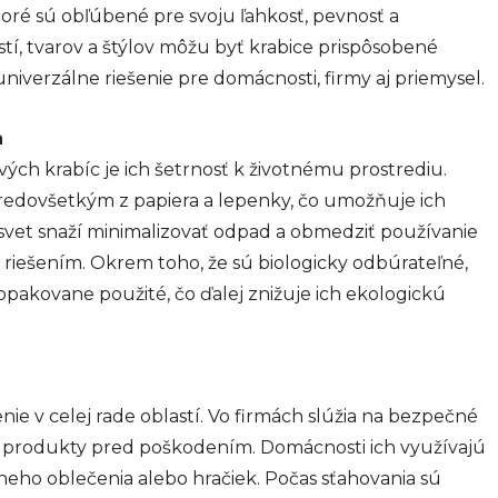
toré sú obľúbené pre svoju ľahkosť, pevnosť a
stí, tvarov a štýlov môžu byť krabice prispôsobené
iverzálne riešenie pre domácnosti, firmy aj priemysel.
a
ých krabíc je ich šetrnosť k životnému prostrediu.
predovšetkým z papiera a lepenky, čo umožňuje ich
 svet snaží minimalizovať odpad a obmedziť používanie
 riešením. Okrem toho, že sú biologicky odbúrateľné,
akovane použité, čo ďalej znižuje ich ekologickú
e v celej rade oblastí. Vo firmách slúžia na bezpečné
ia produkty pred poškodením. Domácnosti ich využívajú
neho oblečenia alebo hračiek. Počas sťahovania sú