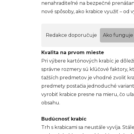
nenahraditeľné na bezpečné prenášanie
nové spôsoby, ako krabice využiť – od v
Redakce doporučuje
Ako funguje 
Kvalita na prvom mieste
Pri výbere kartónových krabíc je dôleži
správne rozmery sú kľúčové faktory, k
ťažších predmetov je vhodné zvoliť krab
predmety postačia jednoduché varian
vyrobiť krabice presne na mieru, čo 
obsahu.
Budúcnosť krabíc
Trh s krabicami sa neustále vyvíja. Stál