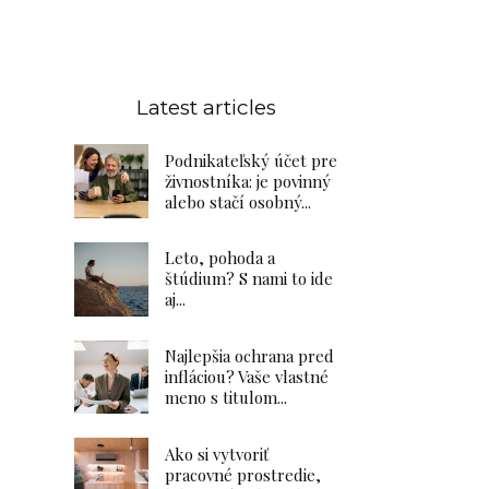
Latest articles
Podnikateľský účet pre
živnostníka: je povinný
alebo stačí osobný...
Leto, pohoda a
štúdium? S nami to ide
aj...
Najlepšia ochrana pred
infláciou? Vaše vlastné
meno s titulom...
Ako si vytvoriť
pracovné prostredie,