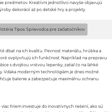
 predmetov. Kreatívni jednotlivci navyše objavujú
ýroby dekorácií až po detské hry a projekty.
lotéria Tipos: Sprievodca pre začiatočníkov
té dbať na ich kvalitu. Pevnosť materiálu, hrúbka a
toré ovplyvňujú ich funkčnosť. Napríklad na prepravu
ice s dvojitou vrstvou lepenky, zatiaľ čo na ľahké
ty. Vďaka moderným technológiám je dnes možné
uľahčuje balenie a zabezpečuje maximálnu ochranu
e viac firiem investuje do inovatívnych riešení, ako sú