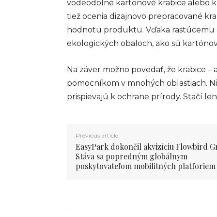
vodeodolné kartónové krabice alebo kr
tiež ocenia dizajnovo prepracované kra
hodnotu produktu. Vďaka rastúcemu dô
ekologických obaloch, ako sú kartónové
Na záver možno povedať, že krabice – 
pomocníkom v mnohých oblastiach. Nie
prispievajú k ochrane prírody. Stačí le
Previous article
EasyPark dokončil akvizíciu Flowbird G
Stáva sa popredným globálnym
poskytovateľom mobilitných platforiem