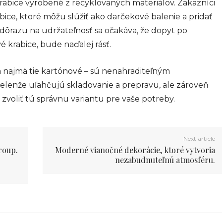
abice vyrobené z recyklovaných materiálov. Zákazníci
bice, ktoré môžu slúžiť ako darčekové balenie a pridať
razu na udržateľnosť sa očakáva, že dopyt po
 krabice, bude naďalej rásť.
a najmä tie kartónové – sú nenahraditeľným
lenže uľahčujú skladovanie a prepravu, ale zároveň
n zvoliť tú správnu variantu pre vaše potreby.
Next article
roup.
Moderné vianočné dekorácie, ktoré vytvoria
nezabudnuteľnú atmosféru.