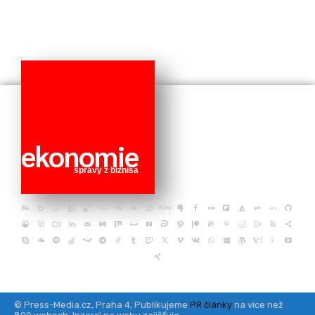
ekonomie
správy z biznisa
© Press-Media.cz, Praha 4, Publikujeme
PR články
na více než