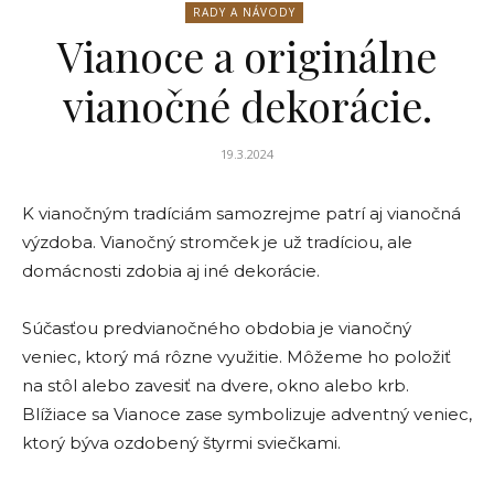
RADY A NÁVODY
Vianoce a originálne
vianočné dekorácie.
19.3.2024
K vianočným tradíciám samozrejme patrí aj vianočná
výzdoba. Vianočný stromček je už tradíciou, ale
domácnosti zdobia aj iné dekorácie.
Súčasťou predvianočného obdobia je vianočný
veniec, ktorý má rôzne využitie. Môžeme ho položiť
na stôl alebo zavesiť na dvere, okno alebo krb.
Blížiace sa Vianoce zase symbolizuje adventný veniec,
ktorý býva ozdobený štyrmi sviečkami.