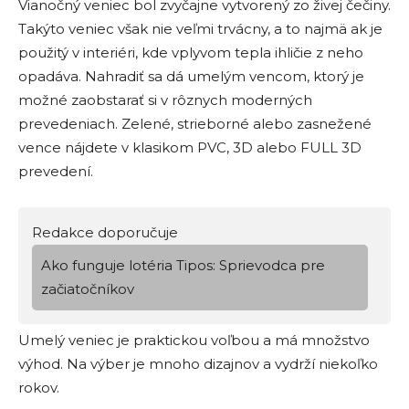
Vianočný veniec bol zvyčajne vytvorený zo živej čečiny.
Takýto veniec však nie veľmi trvácny, a to najmä ak je
použitý v interiéri, kde vplyvom tepla ihličie z neho
opadáva. Nahradiť sa dá umelým vencom, ktorý je
možné zaobstarať si v rôznych moderných
prevedeniach. Zelené, strieborné alebo zasnežené
vence nájdete v klasikom PVC, 3D alebo FULL 3D
prevedení.
Redakce doporučuje
Ako funguje lotéria Tipos: Sprievodca pre
začiatočníkov
Umelý veniec je praktickou voľbou a má množstvo
výhod. Na výber je mnoho dizajnov a vydrží niekoľko
rokov.