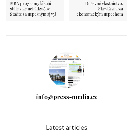
MBA programy lákajú
Duševné vlastníctvo:
stále viac uchádzačov.
Skrytá sila za
Staňte sa úspešným aj vy!
ekonomickým úspechom
info@press-media.cz
Latest articles