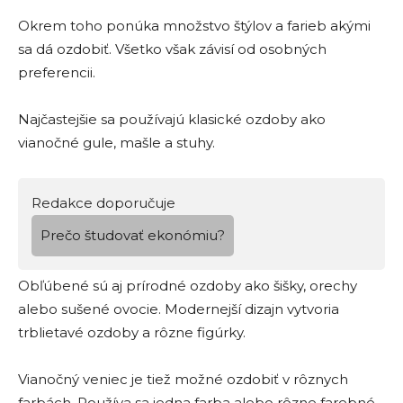
Okrem toho ponúka množstvo štýlov a farieb akými
sa dá ozdobiť. Všetko však závisí od osobných
preferencii.
Najčastejšie sa používajú klasické ozdoby ako
vianočné gule, mašle a stuhy.
Redakce doporučuje
Prečo študovať ekonómiu?
Obľúbené sú aj prírodné ozdoby ako šišky, orechy
alebo sušené ovocie. Modernejší dizajn vytvoria
trblietavé ozdoby a rôzne figúrky.
Vianočný veniec je tiež možné ozdobiť v rôznych
farbách. Používa sa jedna farba alebo rôzne farebné