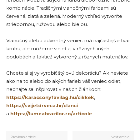
kombinácie. Tradičnými vianočnými farbami sú
červená, zlatá a zelená. Moderný vzhľad vytvoríte
striebornou, ružovou alebo bielou.
Vianočný alebo adventný veniec má najčastejšie tvar
kruhu, ale môžeme vidieť aj v rôznych iných
podobách a taktiež vytvorený z rôznych materiálov.
Chcete si aj vy vyrobiť štýlovú dekoráciu? Ak neviete
ako na to alebo do akých farieb váš veniec odieť,
nechajte sa inšpirovať v našich článkoch:
https://karacsonyfavilag.hu/cikkek
,
https://svijetdrveca.hr/clanci
a
https://lumeabrazilor.ro/articole
.
Previous article
Next article