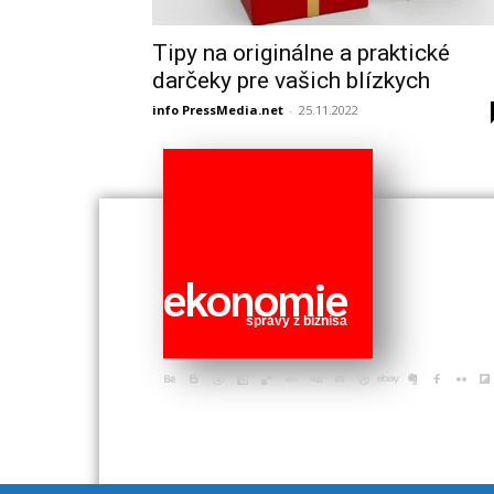
Tipy na originálne a praktické
darčeky pre vašich blízkych
info PressMedia.net
-
25.11.2022
ekonomie
správy z biznisa