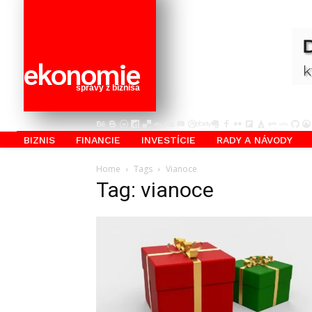
ekonomie
správy z biznisa
BIZNIS
FINANCIE
INVESTÍCIE
RADY A NÁVODY
Home
Tags
Vianoce
Tag: vianoce