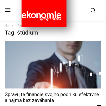
ekonomie
správy z biznisa
Home
Tags
štúdium
Tag: štúdium
Spravujte financie svojho podniku efektívne
a najmä bez zaváhania