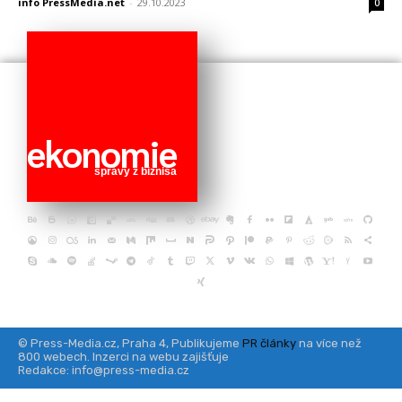
info PressMedia.net
-
29.10.2023
0
ekonomie
správy z biznisa
© Press-Media.cz, Praha 4, Publikujeme
PR články
na více než
800 webech. Inzerci na webu zajišťuje
Redakce: info@press-media.cz