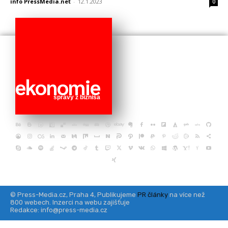
info PressMedia.net
-
12.1.2023
0
ekonomie
správy z biznisa
© Press-Media.cz, Praha 4, Publikujeme
PR články
na více než
800 webech. Inzerci na webu zajišťuje
Redakce: info@press-media.cz