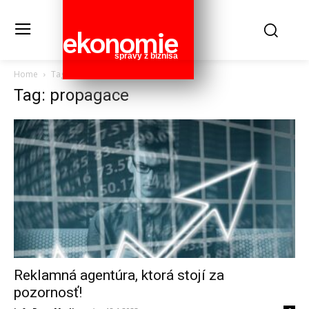
ekonomie
správy z biznisa
Home
Tags
Propagace
Tag: propagace
Reklamná agentúra, ktorá stojí za
pozornosť!