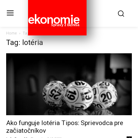
ekonomie
správy z biznisa
Home
Tags
Lotéria
Tag: lotéria
Ako funguje lotéria Tipos: Sprievodca pre
začiatočníkov