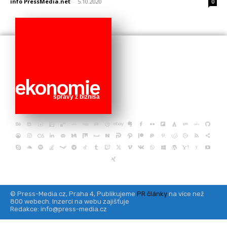
info PressMedia.net
-
5.10.2020
0
ekonomie
správy z biznisa
© Press-Media.cz, Praha 4, Publikujeme
PR články
na více než
800 webech. Inzerci na webu zajišťuje
Redakce: info@press-media.cz