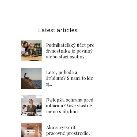
Latest articles
Podnikateľský účet pre
živnostníka: je povinný
alebo stačí osobný...
Leto, pohoda a
štúdium? S nami to ide
aj...
Najlepšia ochrana pred
infláciou? Vaše vlastné
meno s titulom...
Ako si vytvoriť
pracovné prostredie,