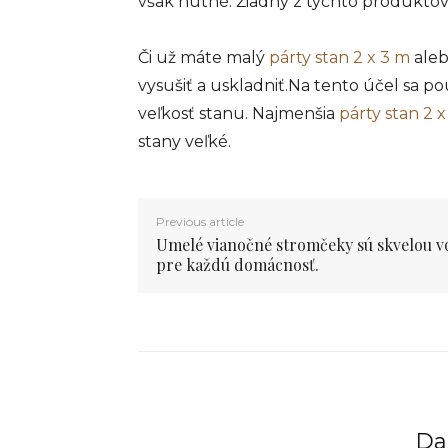
však nutné. Žiadny z týchto produktov
Či už máte malý
párty stan 2 x 3 m
aleb
vysušiť a uskladniť.Na tento účel sa p
veľkosť stanu. Najmenšia
párty stan 2 
stany veľké.
Previous article
Umelé vianočné stromčeky sú skvelou v
pre každú domácnosť.
Dal