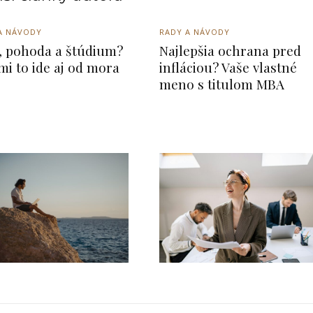
A NÁVODY
RADY A NÁVODY
, pohoda a štúdium?
Najlepšia ochrana pred
mi to ide aj od mora
infláciou? Vaše vlastné
meno s titulom MBA