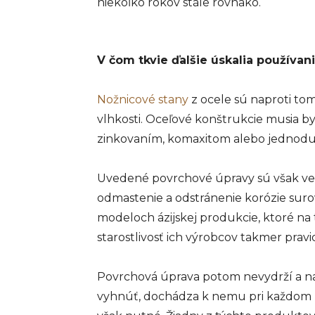
niekoľko rokov stále rovnako.
V čom tkvie ďalšie úskalia používan
Nožnicové stany
z ocele sú naproti tom
vlhkosti. Oceľové konštrukcie musia 
zinkovaním, komaxitom alebo jednod
Uvedené povrchové úpravy sú však veľm
odmastenie a odstránenie korózie surov
modeloch ázijskej produkcie, ktoré n
starostlivosť ich výrobcov takmer pravi
Povrchová úprava potom nevydrží a na
vyhnúť, dochádza k nemu pri každom z