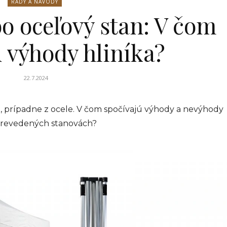
RADY A NÁVODY
bo oceľový stan: V čom
 výhody hliníka?
22.7.2024
a, prípadne z ocele. V čom spočívajú výhody a nevýhody
 prevedených stanovách?