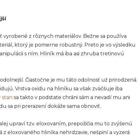
jší
ť vyrobené z rôznych materiálov. Bežne sa používa
teriál, ktorý je pomerne robustný. Preto je vo výsledku
anipulácii s ním. Hliník má iba asi zhruba tretinovú
 odolnejší. Čiastočne je mu táto odolnosť už prirodzená.
ujú. Vrstva oxidu na hliníku sa však zväčšuje iba
 stan
sa takto v podstate chráni sám a nevadí mu ani
du sa pri prerazení dokáže sama obnoviť.
alej upraví tzv. eloxovaním, prepožičia mu to zvýšenú
 z eloxovaného hliníka nehrdzavie, nešpiní a vyzerá