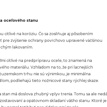
ia oceľového stanu
u citlivé na koróziu. Čo sa zosilňuje aj pôsobením
byť pre zvýšenie ochrany povrchovo upravené väčšinou
uchým lakovaním.
i citlivé na predprípravu ocele, to znamená na
ého materiálu. Vzhľadom na to, že pri lacnejších
a tuzemskom trhu nie sú výnimkou, je minimálna
dlom, podliehajú tieto nožnicové stany rýchlej skaze.
 stan má doslova zhubný vplyv trenia. Tomu sa ale ned
ostavovaní a opätovnom skladaní vášho stanu. Ktoré je