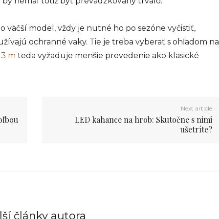
 by nemal totiž byť prevádzkovaný trvalo.
o väčší model, vždy je nutné ho po sezóne vyčistiť,
oužívajú ochranné vaky. Tie je treba vyberať s ohľadom na
x 3 m
teda vyžaduje menšie prevedenie ako klasické
Next article
oľbou
LED kahance na hrob: Skutočne s nimi
ušetríte?
ší články autora