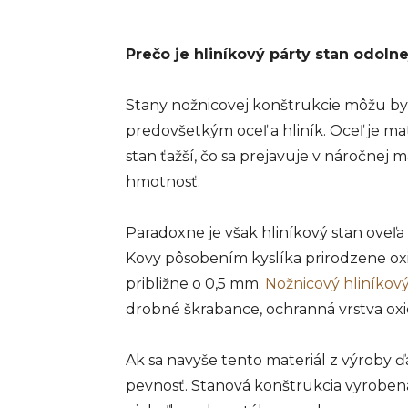
Prečo je hliníkový párty stan odolne
Stany nožnicovej konštrukcie môžu by
predovšetkým oceľ a hliník. Oceľ je ma
stan ťažší, čo sa prejavuje v náročnej m
hmotnosť.
Paradoxne je však hliníkový stan oveľa
Kovy pôsobením kyslíka prirodzene oxid
približne o 0,5 mm.
Nožnicový hliníkový
drobné škrabance, ochranná vrstva oxi
Ak sa navyše tento materiál z výroby ď
pevnosť. Stanová konštrukcia vyrobená