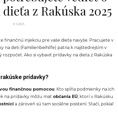
 dieťa z Rakúska 2025
8.5.2025
te finančnú injekciu pre vaše dieťa navyše. Pracujete v
na deti (Familienbeihilfe) patria k najštedrejším v
rozpočet. Ako si vybaviť prídavky na dieťa z Rakúska
 rakúske prídavky?
vou finančnou pomocou
. Kto spĺňa podmienky na ich
árok na prídavky môžu mať
občania EÚ
, ktorí v Rakúsku
stníci
a zároveň sú tam sociálne poistení. Stačí, pokiaľ