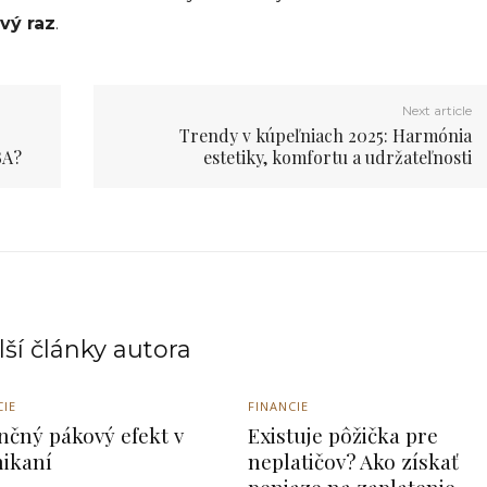
rvý raz
.
Next article
Trendy v kúpeľniach 2025: Harmónia
BA?
estetiky, komfortu a udržateľnosti
ší články autora
CIE
FINANCIE
nčný pákový efekt v
Existuje pôžička pre
ikaní
neplatičov? Ako získať