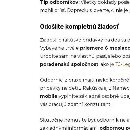
Tip odborníkov:
Všetky doklady posie
mohli prísť. Dopredu si overte, či ni
Odošlite kompletnú žiadosť
Žiadosti o rakúske prídavky na deti sa 
Vybavenie trvá
v priemere 6 mesiac
urobíte sami na vlastnú päsť, alebo po
poradenskú spoločnosť
, ako
je TJ-Le
Odborníci z praxe majú niekoľkoročné
prídavky na deti z Rakúska aj z Neme
mobile
vyplníte základné osobné údaj
vás pracujú zdatní konzultanti.
Skutočne nemusíte byť odborník na ad
základnými informáciami,
odbornou 