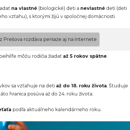
iadať
na vlastné
(biologické) deti a
nevlastné
deti (deti
o vzťahu), s ktorými žijú v spoločnej domácnosti.
Prešova rozdáva peniaze aj na internete
eihilfe môžu rodičia žiadať
až 5 rokov spätne
.
vkov sa vzťahuje na deti
až do 18. roku života
. Študuje
áto hranica posúva až do 24. roku života.
eťaťa
podľa aktuálneho kalendárneho roku.