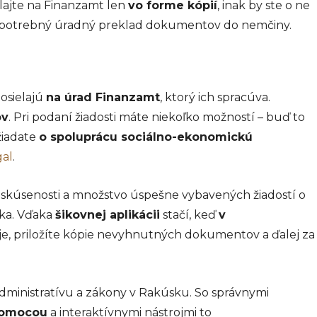
lajte na Finanzamt len
vo forme kópií
, inak by ste o ne
e je potrebný úradný preklad dokumentov do nemčiny.
posielajú
na úrad Finanzamt
, ktorý ich spracúva.
ov
. Pri podaní žiadosti máte niekoľko možností – buď to
žiadate
o spoluprácu sociálno-ekonomickú
gal
.
 skúsenosti a množstvo úspešne vybavených žiadostí o
cka. Vďaka
šikovnej aplikácii
stačí, keď
v
e, priložíte kópie nevyhnutných dokumentov a ďalej za
ministratívu a zákony v Rakúsku. So správnymi
pomocou
a interaktívnymi nástrojmi to