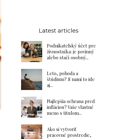
Latest articles
Podnikateľský účet pre
živnostníka: je povinný
alebo stačí osobný...
Leto, pohoda a
štúdium? S nami to ide
aj...
Najlepšia ochrana pred
infláciou? Vaše vlastné
meno s titulom...
Ako si vytvoriť
pracovné prostredie,