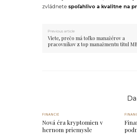
zvládnete
spoľahlivo a kvalitne na p
Previous article
Viete, prečo má toľko manažérov a
pracovníkov z top manažmentu titul M
Dal
FINANCIE
FINAN
Nová éra kryptomien v
Fina
hernom priemysle
podn