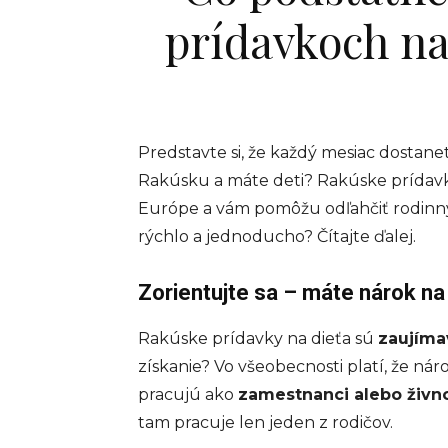
prídavkoch na
Predstavte si, že každý mesiac dostane
Rakúsku a máte deti? Rakúske prídavky 
Európe a vám pomôžu odľahčiť rodinný 
rýchlo a jednoducho? Čítajte ďalej.
Zorientujte sa – máte nárok na
Rakúske prídavky na dieťa sú
zaujíma
získanie? Vo všeobecnosti platí, že n
pracujú ako
zamestnanci alebo živno
tam pracuje len jeden z rodičov.