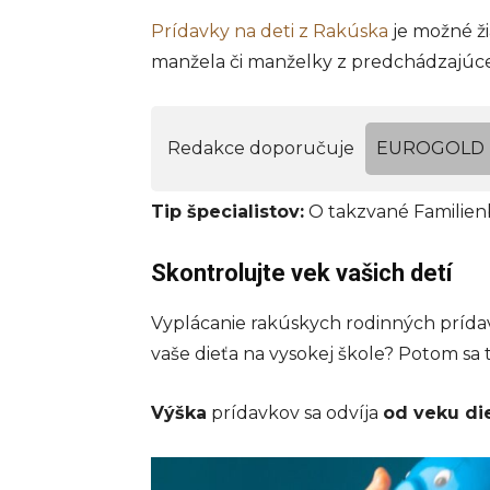
Prídavky na deti z Rakúska
je možné ž
manžela či manželky z predchádzajúceh
Redakce doporučuje
EUROGOLD z 
Tip špecialistov:
O takzvané Familienb
Skontrolujte vek vašich detí
Vyplácanie rakúskych rodinných prída
vaše dieťa na vysokej škole? Potom sa t
Výška
prídavkov sa odvíja
od veku di