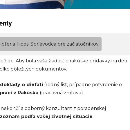
enty
lotéria Tipos: Sprievodca pre začiatočníkov
de. Aby bola vaša žiadosť o rakúske prídavky na deti
koľko dôležitých dokumentov.
doklady o dieťati
(rodný list, prípadne potvrdenie o
 práci v Rakúsku
(pracovná zmluva).
nekončí a odborný konzultant z poradenskej
zoznam podľa vašej životnej situácie
.