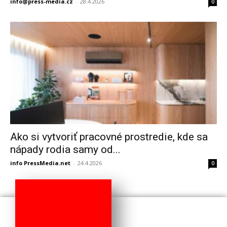
info@press-media.cz
-
28.4.2026
0
Ako si vytvoriť pracovné prostredie, kde sa
nápady rodia samy od...
info PressMedia.net
-
24.4.2026
0