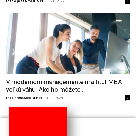
info@press-media.cz
-
15.12.2024
0
V modernom managemente má titul MBA
veľkú váhu. Ako ho môžete...
info PressMedia.net
-
11.12.2024
0