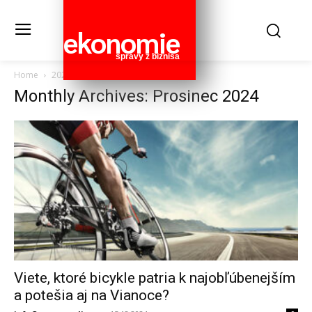
ekonomie
správy z biznisa
Home
2024
Prosinec
Monthly Archives: Prosinec 2024
Viete, ktoré bicykle patria k najobľúbenejším
a potešia aj na Vianoce?